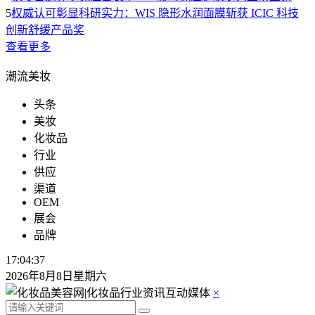
5
权威认可彰显科研实力：WIS 隐形水润面膜斩获 ICIC 科技
创新舒缓产品奖
查看更多
潮流美妆
头条
美妆
化妆品
行业
供应
渠道
OEM
展会
品牌
17:04:38
2026年8月8日星期六
×