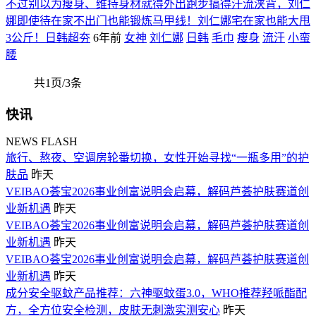
不过别以为瘦身、维持身材就得外出跑步搞得汗流浃背，刘仁
娜即使待在家不出门也能锻炼马甲线！刘仁娜宅在家也能大甩
3公斤！日韩超夯
6年前
女神
刘仁娜
日韩
毛巾
瘦身
流汗
小蛮
腰
共1页/3条
快讯
NEWS FLASH
旅行、熬夜、空调房轮番切换，女性开始寻找“一瓶多用”的护
肤品
昨天
VEIBAO荟宝2026事业创富说明会启幕，解码芦荟护肤赛道创
业新机遇
昨天
VEIBAO荟宝2026事业创富说明会启幕，解码芦荟护肤赛道创
业新机遇
昨天
VEIBAO荟宝2026事业创富说明会启幕，解码芦荟护肤赛道创
业新机遇
昨天
成分安全驱蚊产品推荐：六神驱蚊蛋3.0，WHO推荐羟哌酯配
方，全方位安全检测，皮肤无刺激实测安心
昨天