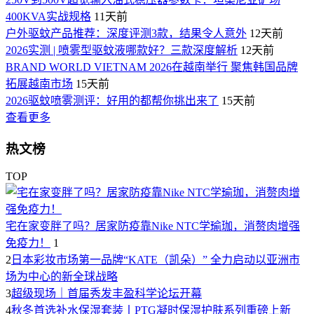
400KVA实战规格
11天前
户外驱蚊产品推荐：深度评测3款，结果令人意外
12天前
2026实测 | 喷雾型驱蚊液哪款好？三款深度解析
12天前
BRAND WORLD VIETNAM 2026在越南举行 聚焦韩国品牌
拓展越南市场
15天前
2026驱蚊喷雾测评：好用的都帮你挑出来了
15天前
查看更多
热文榜
TOP
宅在家变胖了吗？居家防疫靠Nike NTC学瑜珈，消赘肉增强
免疫力！
1
2
日本彩妆市场第一品牌“KATE（凯朵）” 全力启动以亚洲市
场为中心的新全球战略
3
超级现场｜首届秀发丰盈科学论坛开幕
4
秋冬首选补水保湿套装丨PTG凝时保湿护肤系列重磅上新