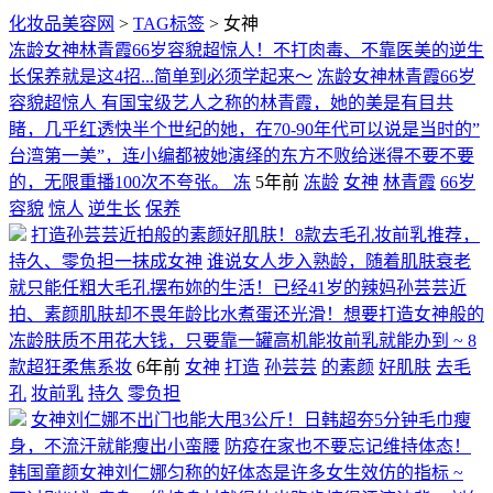
化妆品美容网
>
TAG标签
> 女神
冻龄女神林青霞66岁容貌超惊人！不打肉毒、不靠医美的逆生
长保养就是这4招...简单到必须学起来～
冻龄女神林青霞66岁
容貌超惊人 有国宝级艺人之称的林青霞，她的美是有目共
睹，几乎红透快半个世纪的她，在70-90年代可以说是当时的”
台湾第一美”，连小编都被她演绎的东方不败给迷得不要不要
的，无限重播100次不夸张。 冻
5年前
冻龄
女神
林青霞
66岁
容貌
惊人
逆生长
保养
打造孙芸芸近拍般的素颜好肌肤！8款去毛孔妆前乳推荐，
持久、零负担一抹成女神
谁说女人步入熟龄，随着肌肤衰老
就只能任粗大毛孔摆布妳的生活！已经41岁的辣妈孙芸芸近
拍、素颜肌肤却不畏年龄比水煮蛋还光滑！想要打造女神般的
冻龄肤质不用花大钱，只要靠一罐高机能妆前乳就能办到 ~ 8
款超狂柔焦系妆
6年前
女神
打造
孙芸芸
的素颜
好肌肤
去毛
孔
妆前乳
持久
零负担
女神刘仁娜不出门也能大甩3公斤！日韩超夯5分钟毛巾瘦
身，不流汗就能瘦出小蛮腰
防疫在家也不要忘记维持体态！
韩国童颜女神刘仁娜匀称的好体态是许多女生效仿的指标 ~