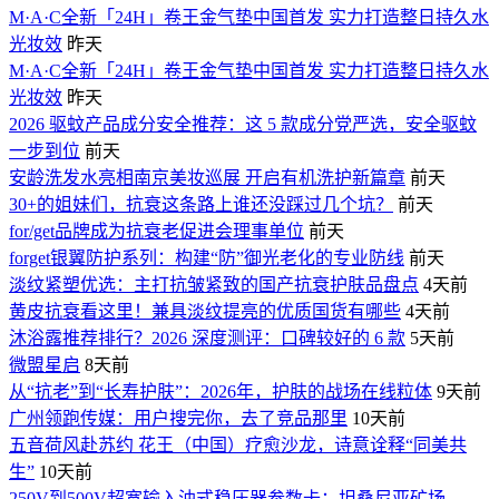
M·A·C全新「24H」卷王金气垫中国首发 实力打造整日持久水
光妆效
昨天
M·A·C全新「24H」卷王金气垫中国首发 实力打造整日持久水
光妆效
昨天
2026 驱蚊产品成分安全推荐：这 5 款成分党严选，安全驱蚊
一步到位
前天
安龄洗发水亮相南京美妆巡展 开启有机洗护新篇章
前天
30+的姐妹们，抗衰这条路上谁还没踩过几个坑？
前天
for/get品牌成为抗衰老促进会理事单位
前天
forget银翼防护系列：构建“防”御光老化的专业防线
前天
淡纹紧塑优选：主打抗皱紧致的国产抗衰护肤品盘点
4天前
黄皮抗衰看这里！兼具淡纹提亮的优质国货有哪些
4天前
沐浴露推荐排行？2026 深度测评：口碑较好的 6 款
5天前
微盟星启
8天前
从“抗老”到“长寿护肤”：2026年，护肤的战场在线粒体
9天前
广州领跑传媒：用户搜完你，去了竞品那里
10天前
五音荷风赴苏约 花王（中国）疗愈沙龙，诗意诠释“同美共
生”
10天前
250V到500V超宽输入油式稳压器参数卡：坦桑尼亚矿场