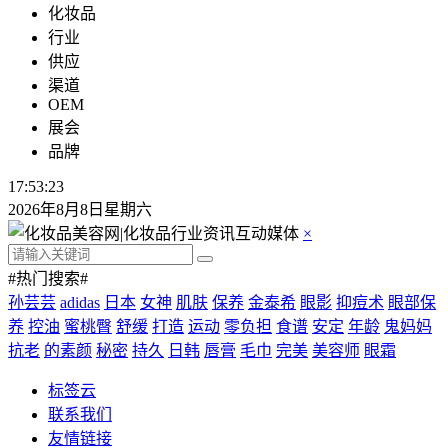
化妆品
行业
供应
渠道
OEM
展会
品牌
17:53:24
2026年8月8日星期六
×
#热门搜索#
孙芸芸
adidas
日本
女神
肌肤
保养
金泰希
眼影
抑痘术
眼部保
养
控油
蜜桃臀
舒缓
打造
运动
零负担
食谱
安定
年龄
鬼妈妈
抗老
的素颜
秘密
持久
日韩
唇膏
毛巾
完美
美容师
眼霜
标签云
联系我们
友情链接