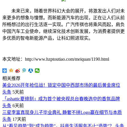
未来已来，随着世界科幻大会的展开，将激发出人们对未
来更多的想象与憧憬。而新能源汽车的出现，正在让人们从前
所畅想过的出行生活逐一实现。广汽传祺也将乘风而起，肩负
中国汽车工业使命，继续深化技术创新发展，为消费者提供更
多优质的智电新能源产品，让科幻照进现实。
本文地址：http://www.hzptoutiao.com/meiquan/1190.html
相关推荐
美业2026开年抢位战！锁定中国中西部市场的最后黄金席位
头条
5天前
「ashattic夏缔刻」成为首个被央视总台春晚选中的香氛品牌
头条
6天前
三星李富真现身儿子毕业典礼 静奢不拼Logo赢在细节与本质
头条
17天前
从“看见趋势”到“成为趋势”，抖音生活服务不止“造势”？
头条