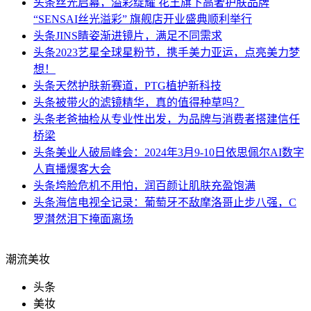
头条
丝光启幕，溢彩绽耀 花王旗下高奢护肤品牌
“SENSAI丝光溢彩” 旗舰店开业盛典顺利举行
头条
JINS睛姿渐进镜片，满足不同需求
头条
2023艺星全球星粉节，携手美力亚运，点亮美力梦
想！
头条
天然护肤新赛道，PTG植护新科技
头条
被带火的滤镜精华，真的值得种草吗？
头条
老爸抽检从专业性出发，为品牌与消费者搭建信任
桥梁
头条
美业人破局峰会：2024年3月9-10日依思佩尔AI数字
人直播爆客大会
头条
垮脸危机不用怕，润百颜让肌肤充盈饱满
头条
海信电视全记录：葡萄牙不敌摩洛哥止步八强，C
罗潸然泪下掩面离场
潮流美妆
头条
美妆