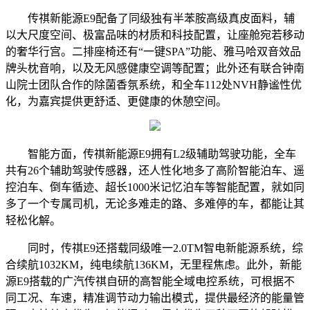
传祺新能源E9配备了同级独有半苯胺高级真皮面料，辅
以大尺度空间、极富品味的材质和科技配置，让座舱宛若移动
的奢华行宫。二排座椅还有“一键SPA”功能、雅马哈双音效品
牌头枕音响，以及无风感健康空调等配置；此外还有联合钟南
山院士团队合作的除菌香氛系统，和全车112处NVH静谧性优
化，为嘉宾提供更舒适、更健康的休憩空间。
智能方面，传祺新能源E9拥有L2级辅助驾驶功能，全车
共有26个辅助驾驶传感器，还人性化地多了高阶智能泊车、遥
控泊车、倒车循迹、超长1000米记忆泊车等智能配置，就如同
多了一个专属司机，无论多难走的路、多难停的车，都能让其
轻松化解。
同时，传祺E9还搭载同级唯一2.0TM智电新能源系统，综
合续航1032KM，纯电续航136KM，无里程焦虑。此外，新能
源E9搭载的广汽传祺自研的高智能全域电控系统，可根据不
同工况、车速，精准调节动力输出模式，提供最经济的能量管