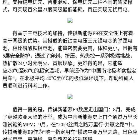
理，支持纯电优先、智能混动、保电优先三种不同的驾驶模
式，可实现百公里21度同级最低能耗，真正实现无忧用电。
得益于三电技术的加持，传祺新能源E9在安全性上有着
高于同级的优势。其搭载的低钴高电压三元锂电芯的弹匣电
池，相比磷酸铁铝电池，能量密度要更高，体积更小，且拥有
5层安全防护，通过了穿刺、挤压、热失控一系列极端挑战，
热扩散24小时无明火、冒烟现象。更难得的是，它能适
应-30℃至60℃的超宽温域，早前还作为“中国南北极考察指定
用车”，在北极平均-40℃至0℃的极低温环境下，帮助科研人
员顺利进行科考工作。
值得一提的是，传祺新能源E9数度走出国门：8月，完成
了穿越欧亚大陆的壮举，成为中国新能源史上首个通过万里长
测试验的MPV；9月，在“2023丝绸之路万里行·共赢之路”中，
传祺新能源E9作为“唯一指定用车”横跨中亚万里之路，出色应
对长距离、高海拔、复杂路况的行驶环境。