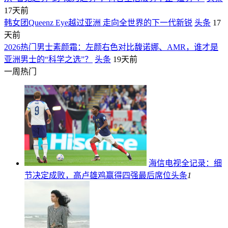
17天前
韩女团Queenz Eye越过亚洲 走向全世界的下一代新锐
头条
17
天前
2026热门男士素颜霜：左颜右色对比馥诺娜、AMR，谁才是
亚洲男士的“科学之选”？
头条
19天前
一周热门
海信电视全记录：细
节决定成败，高卢雄鸡赢得四强最后席位
头条
1