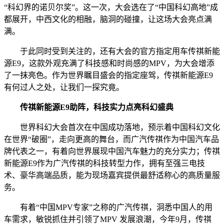
“科幻界的诺贝尔奖”。这一次，大会选在了“中国科幻高地”成
都展开，中西文化的相融，脑洞的碰撞，让这场大会亮点满
满。
于此同时受到关注的，还有大会的官方指定用车传祺新能
源E9，这款外观充满了科技感和时尚感的MPV，为大会增添
了一抹亮色。作为世界瞩目盛会的指定座驾，传祺新能源E9
有何过人之处，让我们一探究竟。
传祺新能源E
9
助阵，科技实力点亮科幻盛典
世界科幻大会首次在中国成功落地，预示着中国科幻文化
在世界“破圈”，走向更高的舞台，而广汽传祺作为中国汽车品
牌代表之一，有着向世界展现中国汽车魅力的充分实力；传祺
新能源E9作为广汽传祺的科技转型力作，拥有至强三电技
术、豪华高端品质，能为现场嘉宾提供最舒适称心的高质量服
务。
有着“中国MPV专家”之称的广汽传祺，洞悉中国人的用
车需求，敏锐抓住并引领了MPV 发展浪潮，今年9月，传祺