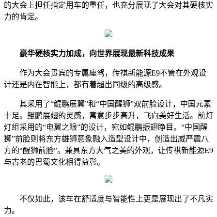
的大会上担任指定用车的重任，也充分展现了大会对其硬核实
力的肯定。
豪华硬核实力加成，
向世界展现最新科技成果
作为大会贵宾的专属座驾，传祺新能源E9不管在外观设
计还是内在智能上，都有着超出同级的高级感。
其采用了“鲲鹏展翼”和“中国醒狮”双前脸设计，中国元素
十足。鲲鹏展翅的灵感，寓意步步高升，飞向美好生活。前灯
灯组采用的“电翼之眼”的设计，宛如鲲鹏振翅睁目。“中国醒
狮”前脸则将东方雄狮意象融入造型设计中，创造出威严震八
方的“醒狮前脸”。兼具东方大气之美的外观，让传祺新能源E9
与古老的巴蜀文化相得益彰。
不仅如此，该车在舒适度与智能性上更是展现出了不凡实
力。