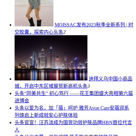
MOISSAC发布2023秋季全新系列 | 时
空胶囊，探索内心
头条
2
迪拜义乌中国小商品
城，开启中东区域展贸新商机
头条
3
头条
“同美共生” 初心笃行 ——花王集团盛大亮相第六届
进博会
头条
以爱为名，加「蓓」呵护 雅芳Avon Care安蓓润系
列焕启上新成就安心护肤体验
头条
官宣！汪苏泷成为国货功效护肤品牌HBN首位代言
人