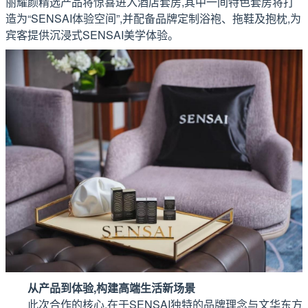
丽耀颜精选产品将惊喜进入酒店套房,其中一间特色套房将打
造为“SENSAI体验空间”,并配备品牌定制浴袍、拖鞋及抱枕,为
宾客提供沉浸式SENSAI美学体验。
从产品到体验,构建高端生活新场景
此次合作的核心,在于SENSAI独特的品牌理念与文华东方