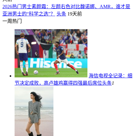
2026热门男士素颜霜：左颜右色对比馥诺娜、AMR，谁才是
亚洲男士的“科学之选”？
头条
19天前
一周热门
海信电视全记录：细
节决定成败，高卢雄鸡赢得四强最后席位
头条
1