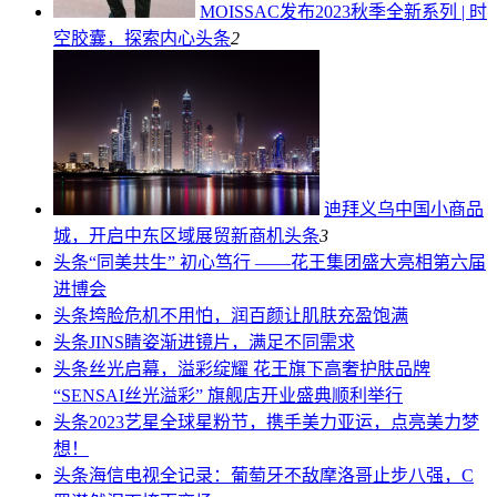
MOISSAC发布2023秋季全新系列 | 时
空胶囊，探索内心
头条
2
迪拜义乌中国小商品
城，开启中东区域展贸新商机
头条
3
头条
“同美共生” 初心笃行 ——花王集团盛大亮相第六届
进博会
头条
垮脸危机不用怕，润百颜让肌肤充盈饱满
头条
JINS睛姿渐进镜片，满足不同需求
头条
丝光启幕，溢彩绽耀 花王旗下高奢护肤品牌
“SENSAI丝光溢彩” 旗舰店开业盛典顺利举行
头条
2023艺星全球星粉节，携手美力亚运，点亮美力梦
想！
头条
海信电视全记录：葡萄牙不敌摩洛哥止步八强，C