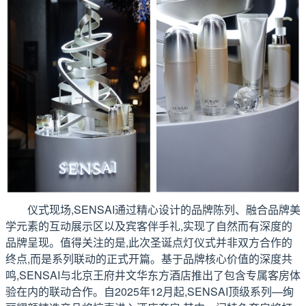
仪式现场,SENSAI通过精心设计的品牌陈列、融合品牌美
学元素的互动展示区以及宾客伴手礼,实现了自然而有深度的
品牌呈现。值得关注的是,此次圣诞点灯仪式并非双方合作的
终点,而是系列联动的正式开篇。基于品牌核心价值的深度共
鸣,SENSAI与北京王府井文华东方酒店推出了包含专属客房体
验在内的联动合作。自2025年12月起,SENSAI顶级系列—绚