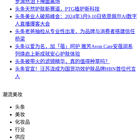
罗潸然泪下掩面离场
头条
天然护肤新赛道，PTG植护新科技
头条
美业人破局峰会：2024年3月9-10日依思佩尔AI数字
人直播爆客大会
头条
老爸抽检从专业性出发，为品牌与消费者搭建信任
桥梁
头条
以爱为名，加「蓓」呵护 雅芳Avon Care安蓓润系
列焕启上新成就安心护肤体验
头条
被带火的滤镜精华，真的值得种草吗？
头条
官宣！汪苏泷成为国货功效护肤品牌HBN首位代言
人
潮流美妆
头条
美妆
化妆品
行业
供应