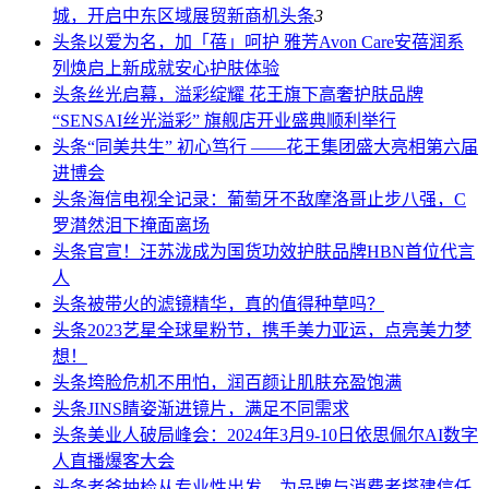
城，开启中东区域展贸新商机
头条
3
头条
以爱为名，加「蓓」呵护 雅芳Avon Care安蓓润系
列焕启上新成就安心护肤体验
头条
丝光启幕，溢彩绽耀 花王旗下高奢护肤品牌
“SENSAI丝光溢彩” 旗舰店开业盛典顺利举行
头条
“同美共生” 初心笃行 ——花王集团盛大亮相第六届
进博会
头条
海信电视全记录：葡萄牙不敌摩洛哥止步八强，C
罗潸然泪下掩面离场
头条
官宣！汪苏泷成为国货功效护肤品牌HBN首位代言
人
头条
被带火的滤镜精华，真的值得种草吗？
头条
2023艺星全球星粉节，携手美力亚运，点亮美力梦
想！
头条
垮脸危机不用怕，润百颜让肌肤充盈饱满
头条
JINS睛姿渐进镜片，满足不同需求
头条
美业人破局峰会：2024年3月9-10日依思佩尔AI数字
人直播爆客大会
头条
老爸抽检从专业性出发，为品牌与消费者搭建信任