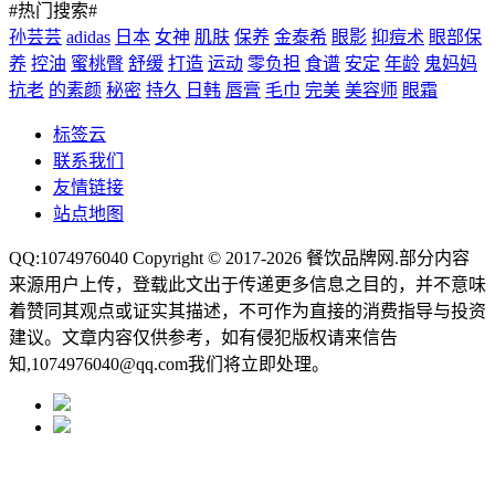
#热门搜索#
孙芸芸
adidas
日本
女神
肌肤
保养
金泰希
眼影
抑痘术
眼部保
养
控油
蜜桃臀
舒缓
打造
运动
零负担
食谱
安定
年龄
鬼妈妈
抗老
的素颜
秘密
持久
日韩
唇膏
毛巾
完美
美容师
眼霜
标签云
联系我们
友情链接
站点地图
QQ:1074976040 Copyright © 2017-2026
餐饮品牌网
.部分内容
来源用户上传，登载此文出于传递更多信息之目的，并不意味
着赞同其观点或证实其描述，不可作为直接的消费指导与投资
建议。文章内容仅供参考，如有侵犯版权请来信告
知,1074976040@qq.com我们将立即处理。