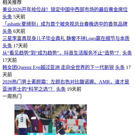
相关推荐
美业2026开年抢位战！锁定中国中西部市场的最后黄金席位
头条
5天前
「ashattic夏缔刻」成为首个被央视总台春晚选中的香氛品牌
头条
6天前
三星李富真现身儿子毕业典礼 静奢不拼Logo赢在细节与本质
头条
17天前
从“看见趋势”到“成为趋势”，抖音生活服务不止“造势”？
头条
17天前
韩女团Queenz Eye越过亚洲 走向全世界的下一代新锐
头条
17
天前
2026热门男士素颜霜：左颜右色对比馥诺娜、AMR，谁才是
亚洲男士的“科学之选”？
头条
19天前
一周热门