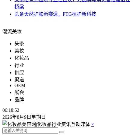
桥梁
头条
天然护肤新赛道，PTG植护新科技
潮流美妆
头条
美妆
化妆品
行业
供应
渠道
OEM
展会
品牌
06:18:52
2026年8月9日星期日
×