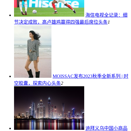
海信电视全记录：细
节决定成败，高卢雄鸡赢得四强最后席位
头条
1
MOISSAC发布2023秋季全新系列 | 时
空胶囊，探索内心
头条
2
迪拜义乌中国小商品