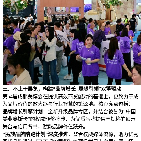
三、不止于展览，构建“品牌增长+思想引领”双擎驱动
第54届成都美博会在提供高效商贸配对的基础上，更致力于成
为品牌价值的放大器与行业智慧的策源地。核心亮点包括：
品牌增长引擎计划
：全新升级品牌专区，并结合被誉为“
中国
美业奥斯卡
”的权威颁奖盛典，为优质品牌提供高规格的展示
舞台与信用背书，赋能品牌价值跃升。
“民族品牌陪跑计划”深度推进
：整合权威媒体资源，助力优秀