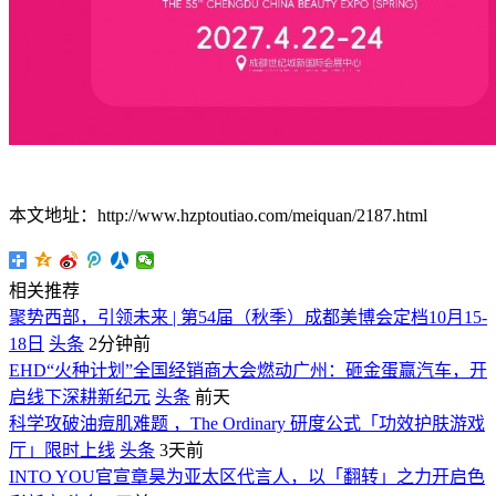
本文地址：http://www.hzptoutiao.com/meiquan/2187.html
相关推荐
聚势西部，引领未来 | 第54届（秋季）成都美博会定档10月15-
18日
头条
2分钟前
EHD“火种计划”全国经销商大会燃动广州：砸金蛋赢汽车，开
启线下深耕新纪元
头条
前天
科学攻破油痘肌难题 ，The Ordinary 研度公式「功效护肤游戏
厅」限时上线
头条
3天前
INTO YOU官宣章昊为亚太区代言人，以「翻转」之力开启色