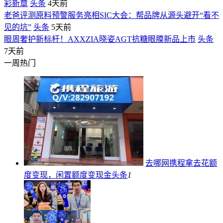
彩新章
头条
4天前
老爸评测原料预警服务亮相SIC大会：帮品牌从源头避开“看不
见的坑”
头条
5天前
眼周奢护新标杆！AXXZIA晓姿AGT抗糖眼膜新品上市
头条
7天前
一周热门
去哪网携程拿去花额
度变现，闲置额度变现金
头条
1