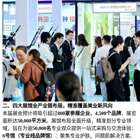
二、四大
展馆全
产业链布局，精准
覆盖美业
新风向
本届展会预计将吸引超过
800家参展企业、4,500个品牌
，展览
面积达
50,000平方米
。展馆布局全面升级，精准划分专业领
域，旨在为逾
50,000名
专业观众提供一站式采购与交流体验：
6号馆（专业
线品牌馆
）
：聚焦专业护肤、问题肌解决方案、