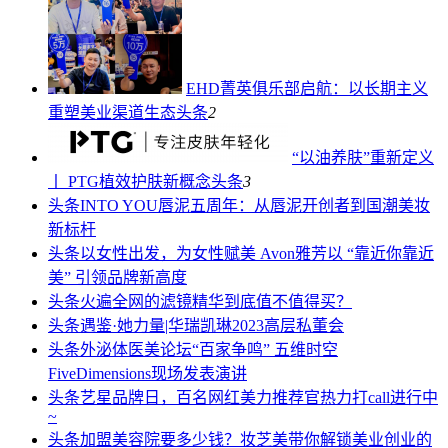
EHD菁英俱乐部启航：以长期主义
重塑美业渠道生态
头条
2
“以油养肤”重新定义
丨 PTG植效护肤新概念
头条
3
头条
INTO YOU唇泥五周年：从唇泥开创者到国潮美妆
新标杆
头条
以女性出发，为女性赋美 Avon雅芳以 “靠近你靠近
美” 引领品牌新高度
头条
火遍全网的滤镜精华到底值不值得买？
头条
遇鉴·她力量|华瑞凯琳2023高层私董会
头条
外泌体医美论坛“百家争鸣” 五维时空
FiveDimensions现场发表演讲
头条
艺星品牌日，百名网红美力推荐官热力打call进行中
~
头条
加盟美容院要多少钱？妆芝美带你解锁美业创业的