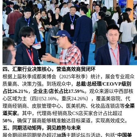
四、汇聚行业决策核心，营造高效商贸闭环
根据上届秋季成都美博会（2025年秋季）统计，展会专业观众
质量高、决策力强。到场观众中，
总裁/总经理/CEO/VP级别
占比26.21%
，
企业主/店长占比17.59%
。观众来源以中西部核
心区域为主（四川52.16%，重庆24.26%），覆盖美容院、代
理商经销商、皮肤管理中心、医美机构、化妆品连锁店等
全渠
道
买家
。其中，代理商/经销商及CS店买家合计占比超过
50%
，确保了展商能够精准触达目标渠道，实现高效成交。
五、同期活动矩阵，洞见趋势与未来
展会期间将同期举办超过
30场
主题论坛与活动，包括“
中国美