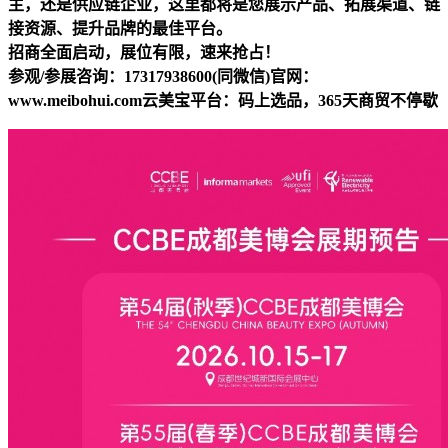
主，还是供应链企业，这里都将是您展示产品、拓展渠道、链
接资源、提升品牌的最佳平台。
招商全面启动，展位有限，速来抢占！
参观/参展咨询
：
17317938600(
同微信
)
官网：
www.meibohui.com
云美宝
平台：码上选品，365天商贸不停歇