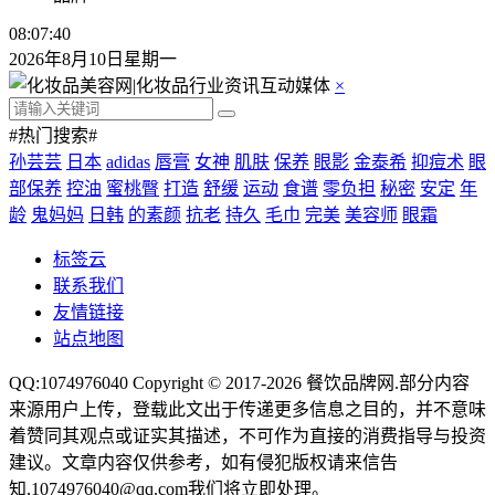
08:07:41
2026年8月10日星期一
×
#热门搜索#
孙芸芸
日本
adidas
唇膏
女神
肌肤
保养
眼影
金泰希
抑痘术
眼
部保养
控油
蜜桃臀
打造
舒缓
运动
食谱
零负担
秘密
安定
年
龄
鬼妈妈
日韩
的素颜
抗老
持久
毛巾
完美
美容师
眼霜
标签云
联系我们
友情链接
站点地图
QQ:1074976040 Copyright © 2017-2026
餐饮品牌网
.部分内容
来源用户上传，登载此文出于传递更多信息之目的，并不意味
着赞同其观点或证实其描述，不可作为直接的消费指导与投资
建议。文章内容仅供参考，如有侵犯版权请来信告
知,1074976040@qq.com我们将立即处理。