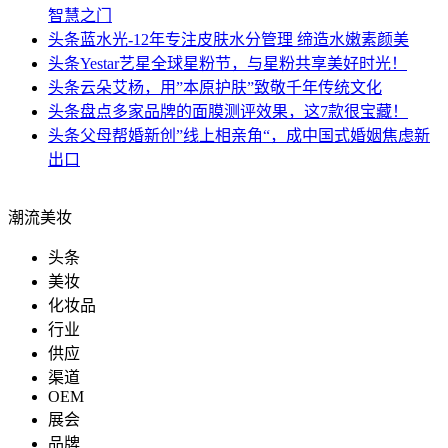
智慧之门
头条
蓝水光-12年专注皮肤水分管理 缔造水嫩素颜美
头条
Yestar艺星全球星粉节，与星粉共享美好时光！
头条
云朵艾杨，用”本原护肤”致敬千年传统文化
头条
盘点多家品牌的面膜测评效果，这7款很宝藏！
头条
父母帮婚新创”线上相亲角“，成中国式婚姻焦虑新
出口
潮流美妆
头条
美妆
化妆品
行业
供应
渠道
OEM
展会
品牌