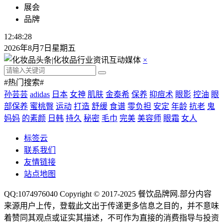
展会
品牌
12:48:29
2026年8月7日星期五
×
#热门搜索#
孙芸芸
adidas
日本
女神
肌肤
金泰希
保养
抑痘术
眼影
控油
眼
部保养
蜜桃臀
运动
打造
舒缓
食谱
零负担
安定
年龄
抗老
鬼
妈妈
的素颜
日韩
持久
秘密
毛巾
完美
美容师
眼霜
女人
标签云
联系我们
友情链接
站点地图
QQ:1074976040 Copyright © 2017-2025
餐饮品牌网
.部分内容
来源用户上传，登载此文出于传递更多信息之目的，并不意味
着赞同其观点或证实其描述，不可作为直接的消费指导与投资