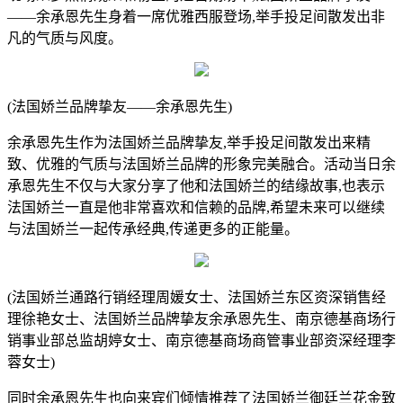
——余承恩先生身着一席优雅西服登场,举手投足间散发出非
凡的气质与风度。
(法国娇兰品牌挚友——余承恩先生)
余承恩先生作为法国娇兰品牌挚友,举手投足间散发出来精
致、优雅的气质与法国娇兰品牌的形象完美融合。活动当日余
承恩先生不仅与大家分享了他和法国娇兰的结缘故事,也表示
法国娇兰一直是他非常喜欢和信赖的品牌,希望未来可以继续
与法国娇兰一起传承经典,传递更多的正能量。
(法国娇兰通路行销经理周媛女士、法国娇兰东区资深销售经
理徐艳女士、法国娇兰品牌挚友余承恩先生、南京德基商场行
销事业部总监胡婷女士、南京德基商场商管事业部资深经理李
蓉女士)
同时余承恩先生也向来宾们倾情推荐了法国娇兰御廷兰花金致