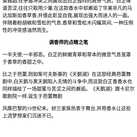
美舞蹈,在矛盾冲突之间展现出白芷独特的高贵气质。白芷味
道苦涩,往往只取用少量,在这款香水中却邂逅了华美非凡的马
达加斯加香草香,并借此彰显自我,展现出强大而迷人的一面。
伴随着粉胡椒和雪松的气息,香草和雪松木闪耀其间, 一种压倒
性的冲突感油然而生。
调香师的点睛之笔
一半天使,一半邪恶。白芷的鲜嫩青翠和草本的微苦气息笼罩
于香草的香甜之中。
比之于芭蕾,则如柴可夫斯基的《天鹅湖》在这部经典芭蕾舞
剧中,白天鹅与黑天鹅陷入无情的斗争中,而这款白芷香香水也
同样描绘了一场甜蜜与苦涩之间的邂逅。《天鹅湖》跟卡尼尔
歌剧院一样,诞生于芭蕾舞剧
风靡巴黎的19世纪末。娇兰家族热衷于舞台,并用香水让这些
上流梦想家们沉迷不已。