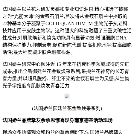
法国娇兰以兰花为研发灵感和专业知识源泉,精心挑选了被称
之为“光能大师”的金钗石斛兰,首次将从金钗石斛兰中提取的
27种基本分子凝聚于GOLD QUANTUMTM 生物光子抗老科
技并应用于皮肤生物学。这种强大的科技融蕴了三重突破性活
性成分,对肌肤焕新和焕亮功能具有显著功效:增强细胞 DNA
结构保护能力,抑制衰老;促进新陈代谢,提高机能水平;提高细胞
活性;最大程度减少肤色瑕疵根源。
法国娇兰研究中心倾注近 15 年来在抗衰科学领域取得的先进
成果,推出全新御廷兰花金致焕采系列,采撷兰花神奇的长寿青
春力量,并以超凡脱俗、纤尘不染的金钗石斛兰为灵感,从生物
光子学维度令肌肤焕发青春活力
(法国娇兰御廷兰花金致焕采系列)
法国娇兰品牌挚友余承恩惊喜现身南京德基活动现场
现场众多热情观众和粉丝的翘首期盼下,法国娇兰品牌挚友