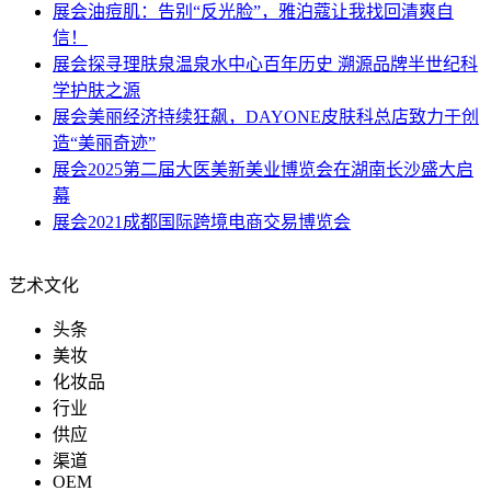
展会
油痘肌：告别“反光脸”，雅泊蔻让我找回清爽自
信！
展会
探寻理肤泉温泉水中心百年历史 溯源品牌半世纪科
学护肤之源
展会
美丽经济持续狂飙，DAYONE皮肤科总店致力于创
造“美丽奇迹”
展会
2025第二届大医美新美业博览会在湖南长沙盛大启
幕
展会
2021成都国际跨境电商交易博览会
艺术文化
头条
美妆
化妆品
行业
供应
渠道
OEM