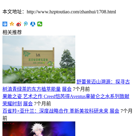
本文地址：http://www.hzptoutiao.com/zhanhui/1708.html
相关推荐
舒蕾景迈山溯源：探寻古
树滇青绿茶的东方植萃能量
展会
7个月前
果敢之姿 艺术之作 Creed恺芮得Aventus拿破仑之水系列致献
荣耀时刻
展会
7个月前
百雀羚×亚什兰：深度战略合作 革新美妆科研未来
展会
7个月
前