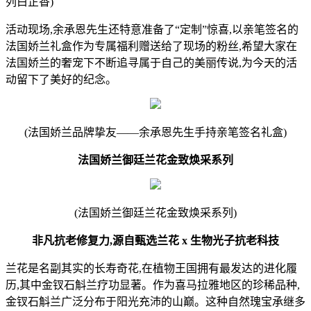
列白芷香)
活动现场,余承恩先生还特意准备了“定制”惊喜,以亲笔签名的
法国娇兰礼盒作为专属福利赠送给了现场的粉丝,希望大家在
法国娇兰的奢宠下不断追寻属于自己的美丽传说,为今天的活
动留下了美好的纪念。
(法国娇兰品牌挚友——余承恩先生手持亲笔签名礼盒)
法国娇兰御廷兰花金致焕采系列
(法国娇兰御廷兰花金致焕采系列)
非凡抗老修复力,源自甄选兰花 x 生物光子抗老科技
兰花是名副其实的长寿奇花,在植物王国拥有最发达的进化履
历,其中金钗石斛兰疗功显著。作为喜马拉雅地区的珍稀品种,
金钗石斛兰广泛分布于阳光充沛的山巅。这种自然瑰宝承继多