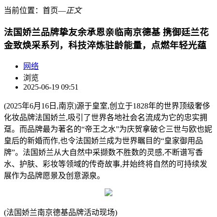
当前位置：
首页
―
正文
法国娇兰品牌挚友余承恩亲临南京德基 携御廷兰花
金致焕采系列，科技淬炼驻龄能量，点燃年轻光蕴
网络
浏览
2025-06-19 09:51
(2025年6月16日,南京)源于皇室,创立于1828年的世界顶级奢侈
化妆品牌法国娇兰,吸引了世界各地社会名流成为它的忠实拥
趸。而品牌最为著名的“帝王之水”为庆贺拿破仑三世与欧也妮
皇后的新婚而作,也令法国娇兰成为世界瞩目的“皇家御用品
牌”。法国娇兰从大自然中采撷数不胜数的灵感,不断谱写香
水、护肤、彩妆等领域的传奇故事,并始终将自然的可持续发
展作为品牌愿景及创意源泉。
(法国娇兰南京德基品牌活动现场)