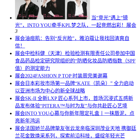
当“竞光”遇上“镜
光”，INTO YOU牵手KPL梦之队，一起竞燃出彩！
展会
3
展会
油痘肌：告别“反光脸”，雅泊蔻让我找回清爽自
信！
展会
中检科健（天津）检验检测有限责任公司参加中国
食品药品检定研究院组织的“防晒化妆品防晒指数（SPF
值）的测定能力
展会
2024FASHION P TOP 时装周完美谢幕
展会
日本彩妆市场第一品牌“KATE（凯朵）” 全力启动
以亚洲市场为中心的新全球战略
展会
SK-II 全新LXP 匠心系列上市，首场沉浸式五感新
品发布体验“PITERA™与时为友”与你共赴匠心艺境
展会
INTO YOU心慕与你新年限定礼盒丨一抹唇泥，点
亮新年鸿运
展会
法国娇兰品牌挚友张云龙亲临深圳茂业天地 携御廷
兰花金致焕采系列，探索前沿科技，盛绽年轻光芒