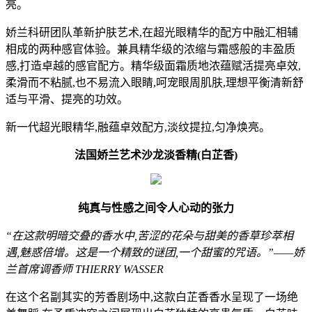
亮。
娇兰科研团队革新护肤艺术,在超光眼精华的配方中融汇相辅
相成的两种感官体验。兼具精华级的浓缩与霜感般的丰盈质
感,打造卓越的感官配方。精华级面霜质地浓蕴赋活提亮卓效,
柔滑而不粘腻,也不易流入眼睛,呵宠眼周肌肤,理想平衡清新舒
适与平滑、提亮的功效。
新一代超光眼精华,融蕴卓效配方,淡纹提拉,匀净焕亮。
法国娇兰艺术沙龙淡香精(白芷香)
纯真与性感之间令人心动的张力
“在这款明暗交叠的香水中,苦涩的花朵与甜美的香草珍萃相
遇,魅惑倍增。这是一个精致的谜团,一个甜蜜的咒语。”——娇
兰首席调香师 THIERRY WASSER
在这个名副其实的芳香剧场中,这款白芷香香水呈现了一场绝