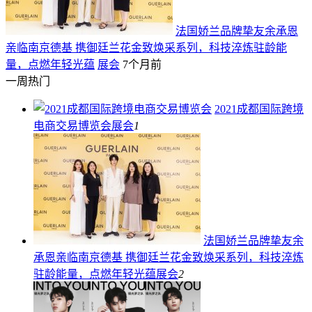
法国娇兰品牌挚友余承恩
亲临南京德基 携御廷兰花金致焕采系列，科技淬炼驻龄能
量，点燃年轻光蕴
展会
7个月前
一周热门
2021成都国际跨境
电商交易博览会
展会
1
法国娇兰品牌挚友余
承恩亲临南京德基 携御廷兰花金致焕采系列，科技淬炼
驻龄能量，点燃年轻光蕴
展会
2