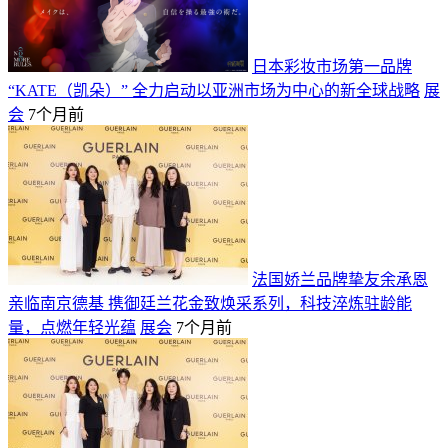
日本彩妆市场第一品牌
“KATE（凯朵）” 全力启动以亚洲市场为中心的新全球战略
展
会
7个月前
法国娇兰品牌挚友余承恩
亲临南京德基 携御廷兰花金致焕采系列，科技淬炼驻龄能
量，点燃年轻光蕴
展会
7个月前