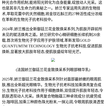
种光合作用机制,能将阳光转化为自身能量,绽放动人光采。这
也是其非凡生命力的奥秘之一。娇兰专家运用先进的生物技
术,萃取花蕾中的天然细胞,将金钗石斛兰的27种活性成分浓缩
在革新的生物光子抗老科技中。
2024年,娇兰推出全新御廷兰花金致焕采系列,为肌肤开辟前所
未见的赋活焕亮之道。娇兰研究中心精研细胞长续机制20余
载,首次将生物光子学应用于护肤领域,革新发现GOLD
QUANTUMTM TECHNOLOGY 生物光子抗老科技,促进肌肤
焕新,显著放大肌肤年轻态,使肌肤盛绽年轻光芒。
(法国娇兰御廷兰花金致焕采系列眼部精华乳)
2025年,娇兰御廷兰花金致焕采系列针对面部最娇嫩的眼周肌
肤,推出全新超光眼精华。生物光子抗老科技加乘焕亮复合成
分,生物光子抗老科技作用于细胞焕新,双倍提升肌肤年轻态,令
肌肤透现动人光采。焕亮复合物融蕴三种卓效成分:抗疲劳成
分,咖啡因,加乘三种颜色珠光粉末,一抹沁润,令眼周肌肤清透莹