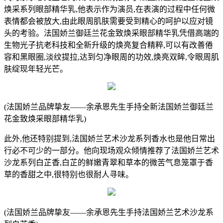
焕采系列眼部精华乳,他表示作为演员,在表演的过程中任何微
表情都会被放大,由此眼周肌肤需要受到精心的呵护以应对镜
头的考验。法国娇兰御廷兰花金致焕采眼部精华乳凭借高端的
生物光子抗老科技和全新升级的焕亮复合精粹,可以有改善倦
容和黑眼圈,淡纹提拉,达到匀净眼周的功效,焕亮双眸,令眼周肌
肤绽现年轻光芒。
(法国娇兰品牌挚友——余承恩先生手持全新法国娇兰御廷兰
花金致焕采眼部精华乳)
此外,他还特别提到,法国娇兰艺术沙龙系列香水也是他日常出
行必不可少的一部分。他向现场观众倾情推荐了法国娇兰艺术
沙龙系列白芷香,白芷的鲜嫩青翠和草本的微苦气息笼罩于香
草的香甜之中,很特别也很耐人寻味。
(法国娇兰品牌挚友——余承恩先生手持法国娇兰艺术沙龙系