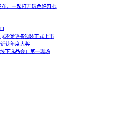
名礼盒发布，一起打开玩色好奇心
口
5g环保便携包装正式上市
斩获年度大奖
护线下选品会」第一现场