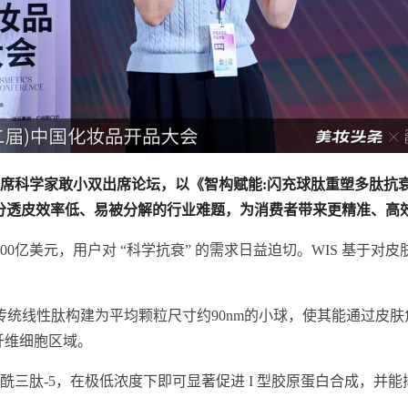
首席科学家敢小双出席论坛，以《智构赋能:闪充球肽重塑多肽抗
成分透皮效率低、易被分解的行业难题，为消费者带来更精准、高
00亿美元，用户对 “科学抗衰” 的需求日益迫切。WIS 基
统线性肽构建为平均颗粒尺寸约90nm的小球，使其能通过皮肤角
纤维细胞区域。
三肽-5，在极低浓度下即可显著促进 I 型胶原蛋白合成，并能抑