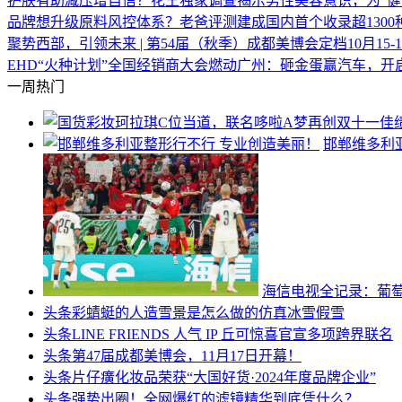
护肤有助减压增自信？花王独家调查揭示男性美容意识，为“健
品牌想升级原料风控体系？老爸评测建成国内首个收录超1300
聚势西部，引领未来 | 第54届（秋季）成都美博会定档10月15-1
EHD“火种计划”全国经销商大会燃动广州：砸金蛋赢汽车，开
一周热门
邯郸维多利
海信电视全记录：葡
头条
彩蜻蜓的人造雪景是怎么做的仿真冰雪假雪
头条
LINE FRIENDS 人气 IP 丘可惊喜官宣多项跨界联名
头条
第47届成都美博会，11月17日开幕！
头条
片仔癀化妆品荣获“大国好货·2024年度品牌企业”
头条
强势出圈！全网爆红的滤镜精华到底凭什么？