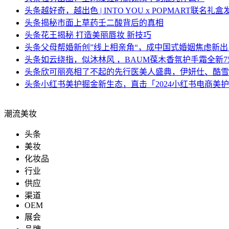
头条
越好奇，越出色 | INTO YOU x POPMART联
头条
揭秘市面上草药壬二酸背后的真相
头条
花王揭秘 打造美丽唇妆 新技巧
头条
父母帮婚新创”线上相亲角“，成中国式婚姻焦虑新出
头条
如云绕指，似沐林风 ，BAUM葆木香氛护手霜全新7
头条
欣可丽亮相了不起的先行医美人盛典，伊妍仕、酷雪
头条
小红书美护掘金新生态，直击「2024小红书电商美
潮流美妆
头条
美妆
化妆品
行业
供应
渠道
OEM
展会