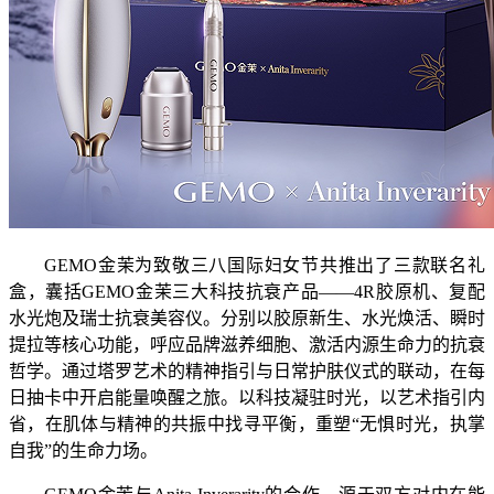
GEMO金茉为致敬三八国际妇女节共推出了三款联名礼
盒，囊括GEMO金茉三大科技抗衰产品——4R胶原机、复配
水光炮及瑞士抗衰美容仪。分别以胶原新生、水光焕活、瞬时
提拉等核心功能，呼应品牌滋养细胞、激活内源生命力的抗衰
哲学。通过塔罗艺术的精神指引与日常护肤仪式的联动，在每
日抽卡中开启能量唤醒之旅。以科技凝驻时光，以艺术指引内
省，在肌体与精神的共振中找寻平衡，重塑“无惧时光，执掌
自我”的生命力场。