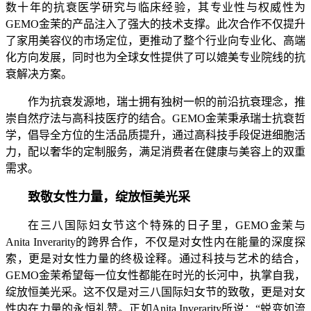
数十年的抗衰医学研究与临床经验，其专业性与权威性为
GEMO金茉的产品注入了强大的技术支撑。此次合作不仅提升
了家用美容仪的市场定位，更推动了整个行业向专业化、高端
化方向发展，同时也为全球女性提供了可以媲美专业院线的抗
衰解决方案。
作为抗衰发源地，瑞士拥有独树一帜的前沿抗衰理念，推
崇自然疗法与高科技医疗的结合。GEMO金茉秉承瑞士抗衰哲
学，倡导全方位的生活品质提升，通过高科技手段促进细胞活
力，配以奢华的定制服务，满足消费者在健康与美容上的双重
需求。
致敬女性力量，绽放恒美光采
在三八国际妇女节这个特殊的日子里，GEMO金茉与
Anita Inverarity的跨界合作，不仅是对女性内在能量的深度探
索，更是对女性力量的终极诠释。通过科技与艺术的结合，
GEMO金茉希望每一位女性都能在时光的长河中，执掌自我，
绽放恒美光采。这不仅是对三八国际妇女节的致敬，更是对女
性内在力量的永恒礼赞。正如Anita Inverarity所说：“蜕变如流