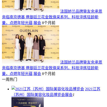
法国娇兰品牌挚友余承恩
亲临南京德基 携御廷兰花金致焕采系列，科技淬炼驻龄能
量，点燃年轻光蕴
展会
8个月前
法国娇兰品牌挚友余承恩
亲临南京德基 携御廷兰花金致焕采系列，科技淬炼驻龄能
量，点燃年轻光蕴
展会
8个月前
一周热门
2021江苏
（苏州）国际美容化妆品博览会
展会
1